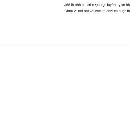
J88 là nhà cái cá cược trực tuyến uy tín 
Châu Á, nổi bật với các trò chơi cá cược 